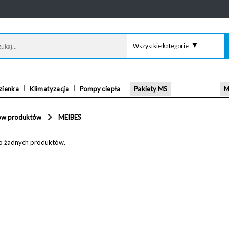
Wszystkie kategorie
zienka
Klimatyzacja
Pompy ciepła
Pakiety MS
M
ów produktów
MEIBES
ono żadnych produktów.