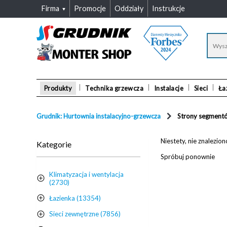
Firma
Promocje
Oddziały
Instrukcje
Produkty
Technika grzewcza
Instalacje
Sieci
Ła
Grudnik: Hurtownia instalacyjno-grzewcza
Strony segment
Niestety, nie znalezi
Kategorie
Spróbuj ponownie
Klimatyzacja i wentylacja
(2730)
Łazienka (13354)
Sieci zewnętrzne (7856)