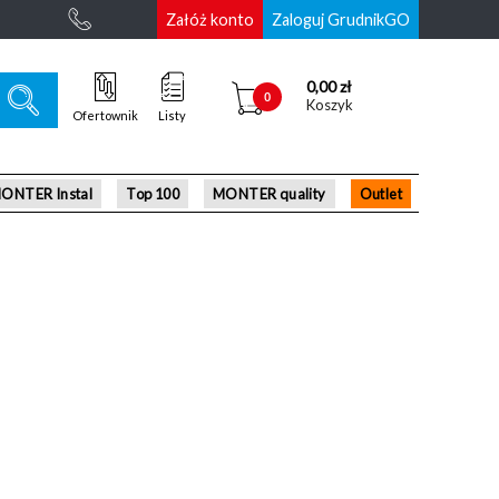
Załóż konto
Zaloguj GrudnikGO
0,00 zł
0
Koszyk
Ofertownik
Listy
ONTER Instal
Top 100
MONTER quality
Outlet