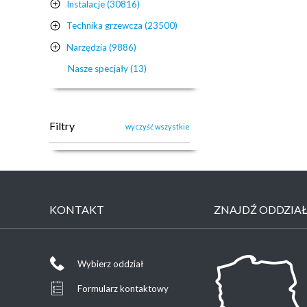
Instalacje (30816)
Technika grzewcza (23500)
Narzędzia (9886)
Nasze specjały (13)
Filtry
wyczyść wszystkie
KONTAKT
ZNAJDŹ ODDZIA
Wybierz oddział
Formularz kontaktowy