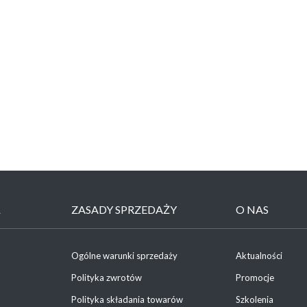
Ł
ZASADY SPRZEDAŻY
O NAS
Ogólne warunki sprzedaży
Aktualności
Polityka zwrotów
Promocje
Polityka składania towarów
Szkolenia