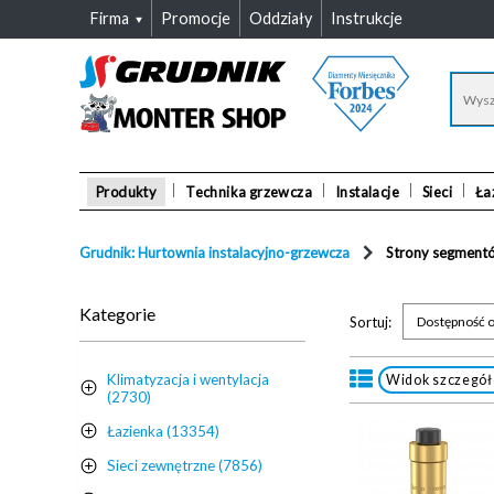
Firma
Promocje
Oddziały
Instrukcje
Produkty
Technika grzewcza
Instalacje
Sieci
Ła
Grudnik: Hurtownia instalacyjno-grzewcza
Strony segment
Kategorie
Sortuj:
Dostępność o
Klimatyzacja i wentylacja
Widok szczegó
(2730)
Łazienka (13354)
Sieci zewnętrzne (7856)