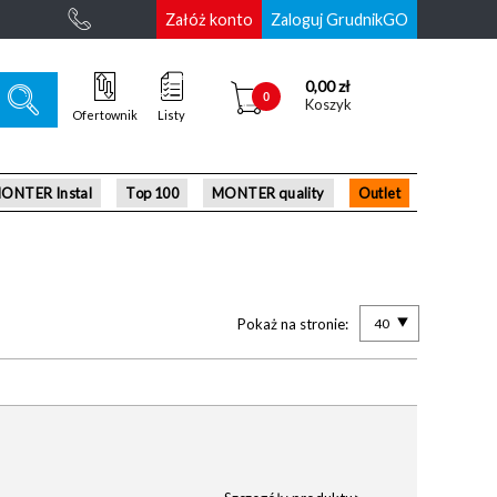
Załóż konto
Zaloguj GrudnikGO
0,00 zł
0
Koszyk
Ofertownik
Listy
ONTER Instal
Top 100
MONTER quality
Outlet
Pokaż na stronie:
40