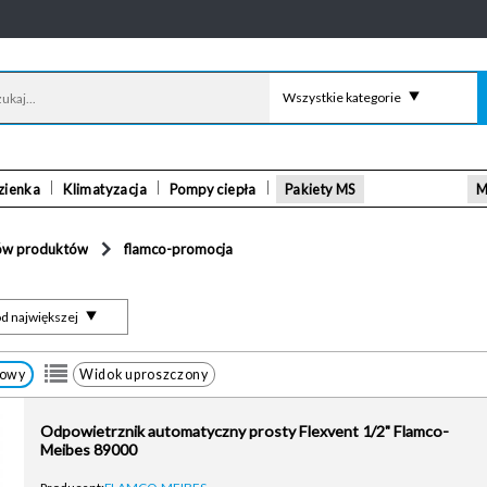
Wszystkie kategorie
zienka
Klimatyzacja
Pompy ciepła
Pakiety MS
M
ów produktów
flamco-promocja
d największej
łowy
Widok uproszczony
Odpowietrznik automatyczny prosty Flexvent 1/2" Flamco-
Meibes 89000