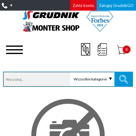
Załóż konto
Zaloguj GrudnikGO
0
Wszystkie kategorie