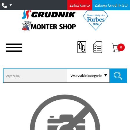
Załóż konto
Zaloguj GrudnikGO
0
Wszystkie kategorie