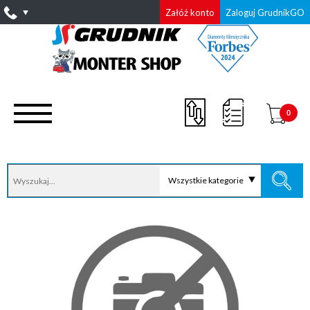
Załóż konto
Zaloguj GrudnikGO
0
Wszystkie kategorie