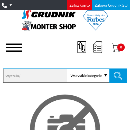
Załóż konto
Zaloguj GrudnikGO
0
Wszystkie kategorie