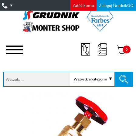
Załóż konto
Zaloguj GrudnikGO
0
Wszystkie kategorie