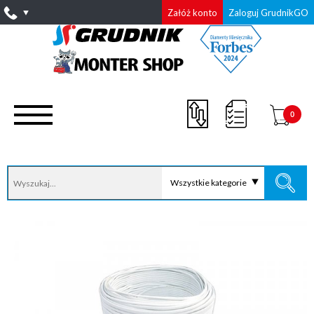
Załóż konto
Zaloguj GrudnikGO
0
Wszystkie kategorie