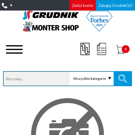
Załóż konto
Zaloguj GrudnikGO
0
Wszystkie kategorie