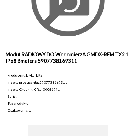
Moduł RADIOWY DO WodomierzA GMDX-RFM TX2.1
IP68 Bmeters 5907738169311
Producent:
BMETERS
Indeks producenta: 5907738169311
Indeks Grudnik: GRU-00061941
Seria:
Typ produktu:
Opakowania: 1
GRU-00061941