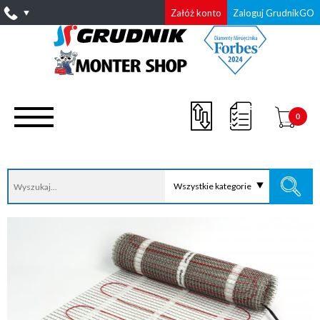
Załóż konto
Zaloguj GrudnikGO
0
Wszystkie kategorie