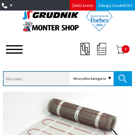
Załóż konto
Zaloguj GrudnikGO
0
Wszystkie kategorie