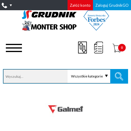
Załóż konto
Zaloguj GrudnikGO
0
Wszystkie kategorie