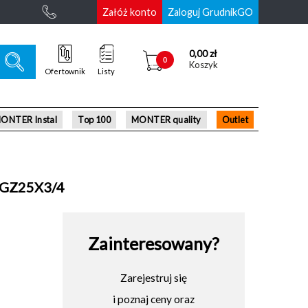
Załóż konto
Zaloguj GrudnikGO
0,00 zł
0
Koszyk
Ofertownik
Listy
ONTER Instal
Top 100
MONTER quality
Outlet
KWGZ25X3/4
Zainteresowany?
Zarejestruj się
i poznaj ceny oraz