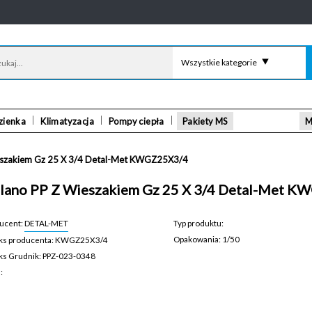
Wszystkie kategorie
zienka
Klimatyzacja
Pompy ciepła
Pakiety MS
M
eszakiem Gz 25 X 3/4 Detal-Met KWGZ25X3/4
lano PP Z Wieszakiem Gz 25 X 3/4 Detal-Met 
ucent:
DETAL-MET
Typ produktu:
Opakowania: 1/50
ks producenta: KWGZ25X3/4
PPZ-023-0348
ks Grudnik: PPZ-023-0348
a: