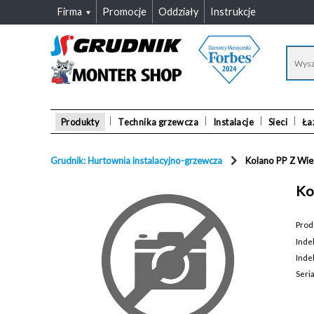
Firma
Promocje
Oddziały
Instrukcje
Produkty
Technika grzewcza
Instalacje
Sieci
Ła
Grudnik: Hurtownia instalacyjno-grzewcza
Kolano PP Z Wi
Ko
Prod
Inde
Inde
Seri