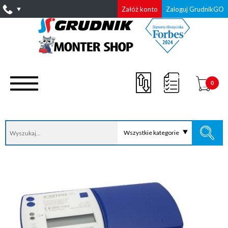
Załóż konto
Zaloguj GrudnikGO
0
Wszystkie kategorie