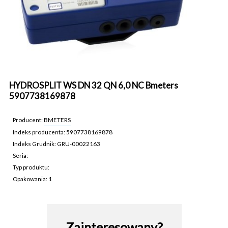
HYDROSPLIT WS DN 32 QN 6,0 NC Bmeters
5907738169878
Producent:
BMETERS
Indeks producenta: 5907738169878
Indeks Grudnik: GRU-00022163
Seria:
Typ produktu:
Opakowania: 1
GRU-00022163
Zainteresowany?