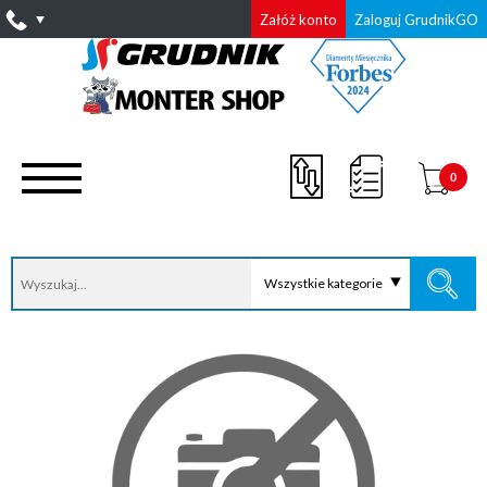
Załóż konto
Zaloguj GrudnikGO
0
Wszystkie kategorie