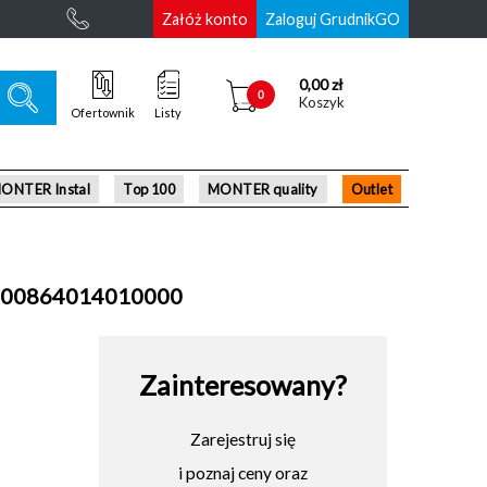
Załóż konto
Zaloguj GrudnikGO
0,00 zł
0
Koszyk
Ofertownik
Listy
ONTER Instal
Top 100
MONTER quality
Outlet
4500864014010000
Zainteresowany?
Zarejestruj się
i poznaj ceny oraz