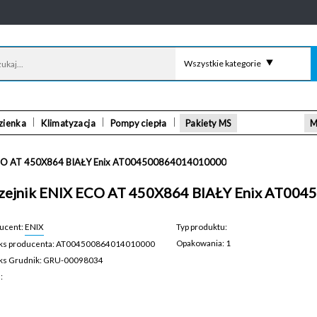
Wszystkie kategorie
zienka
Klimatyzacja
Pompy ciepła
Pakiety MS
M
ECO AT 450X864 BIAŁY Enix AT004500864014010000
zejnik ENIX ECO AT 450X864 BIAŁY Enix AT00
ucent:
ENIX
Typ produktu:
Opakowania: 1
ks producenta: AT004500864014010000
GRU-00098034
ks Grudnik: GRU-00098034
a: