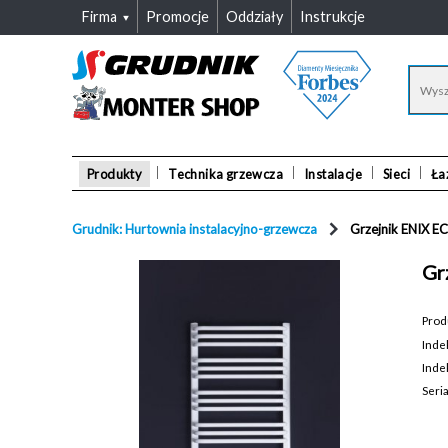
Firma
Promocje
Oddziały
Instrukcje
Produkty
Technika grzewcza
Instalacje
Sieci
Ła
Grudnik: Hurtownia instalacyjno-grzewcza
Grzejnik ENIX 
Gr
Prod
Inde
Inde
Seri