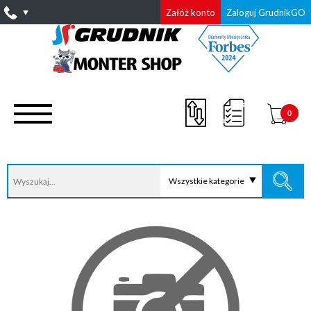
Załóż konto
Zaloguj GrudnikGO
0
Wszystkie kategorie