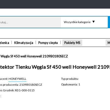
Wszystkie kategorie
zienka
Klimatyzacja
Pompy ciepła
Pakiety MS
M
u Węgla Sf 450 well Honeywell 2109B0180SECZ
tektor Tlenku Węgla Sf 450 well Honeywell 21
ucent:
HONEYWELL
Typ produktu:
Opakowania: 1
ks producenta: 2109B0180SECZ
REG-000-0115
ks Grudnik: REG-000-0115
a: