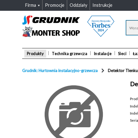
Firma
Promocje
Oddziały
Instrukcje
Produkty
Technika grzewcza
Instalacje
Sieci
Ła
Grudnik: Hurtownia instalacyjno-grzewcza
Detektor Tlenk
De
Prod
Inde
Inde
Seri