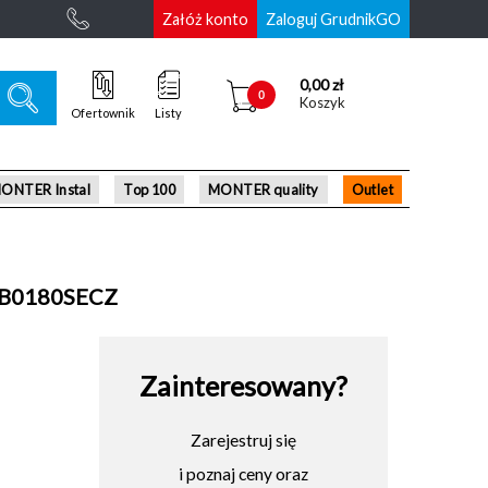
Załóż konto
Zaloguj GrudnikGO
0,00 zł
0
Koszyk
Ofertownik
Listy
ONTER Instal
Top 100
MONTER quality
Outlet
09B0180SECZ
Zainteresowany?
Zarejestruj się
i poznaj ceny oraz