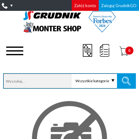
Załóż konto
Zaloguj GrudnikGO
0
Wszystkie kategorie